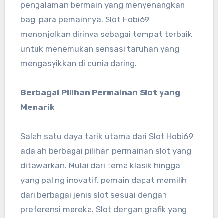
pengalaman bermain yang menyenangkan
bagi para pemainnya. Slot Hobi69
menonjolkan dirinya sebagai tempat terbaik
untuk menemukan sensasi taruhan yang
mengasyikkan di dunia daring.
Berbagai Pilihan Permainan Slot yang
Menarik
Salah satu daya tarik utama dari Slot Hobi69
adalah berbagai pilihan permainan slot yang
ditawarkan. Mulai dari tema klasik hingga
yang paling inovatif, pemain dapat memilih
dari berbagai jenis slot sesuai dengan
preferensi mereka. Slot dengan grafik yang