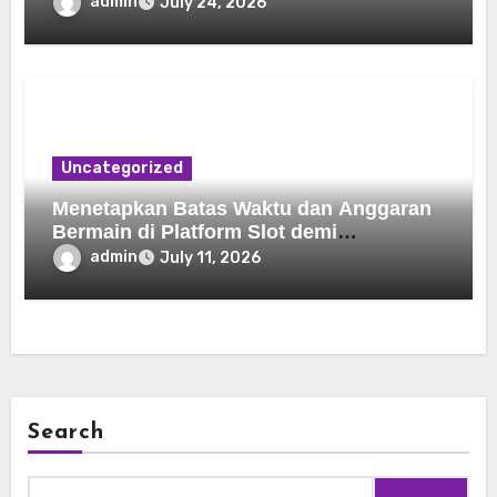
admin
July 24, 2026
Uncategorized
Menetapkan Batas Waktu dan Anggaran
Bermain di Platform Slot demi
Keseimbangan Hidup
admin
July 11, 2026
Search