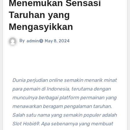
Menemukan Sensasi
Taruhan yang
Mengasyikkan
By
admin
May 8, 2024
Dunia perjudian online semakin menarik minat
para pemain di Indonesia, terutama dengan
munculnya berbagai platform permainan yang
menawarkan beragam pengalaman taruhan.
Salah satu nama yang semakin populer adalah
Slot Hobi69. Apa sebenarnya yang membuat