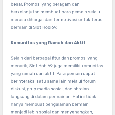
besar. Promosi yang beragam dan
berkelanjutan membuat para pemain selalu
merasa dihargai dan termotivasi untuk terus
bermain di Slot Hobi69.
Komunitas yang Ramah dan Aktif
Selain dari berbagai fitur dan promosi yang
menarik, Slot Hobi69 juga memiliki komunitas
yang ramah dan aktif. Para pemain dapat
berinteraksi satu sama lain melalui forum
diskusi, grup media sosial, dan obrolan
langsung di dalam permainan. Hal ini tidak
hanya membuat pengalaman bermain
menjadi lebih sosial dan menyenangkan,