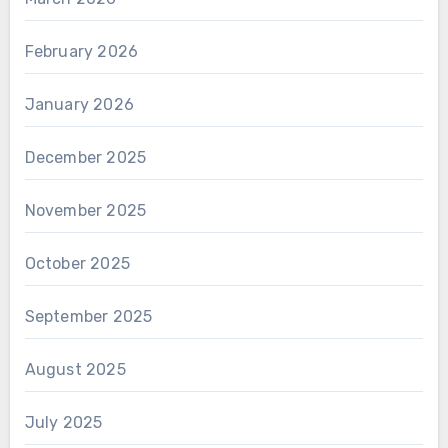
February 2026
January 2026
December 2025
November 2025
October 2025
September 2025
August 2025
July 2025