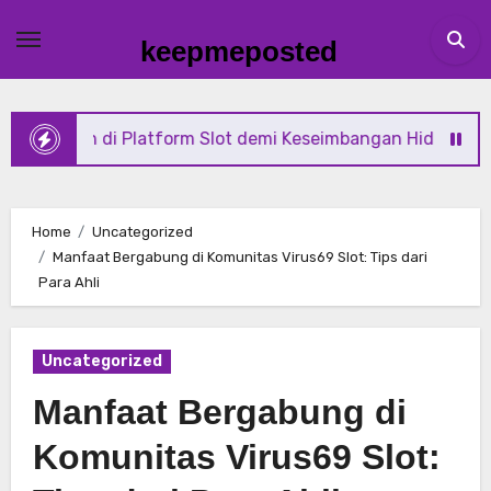
Skip
to
keepmeposted
content
ain di Platform Slot demi Keseimbangan Hidup
Mengata
Home
Uncategorized
Manfaat Bergabung di Komunitas Virus69 Slot: Tips dari
Para Ahli
Uncategorized
Manfaat Bergabung di
Komunitas Virus69 Slot: