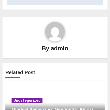
By
admin
Related Post
Uncategorized
Mindset Pemenang: Mengontrol Emosi