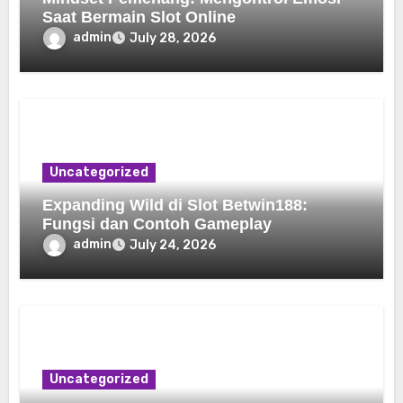
Saat Bermain Slot Online
admin
July 28, 2026
Uncategorized
Expanding Wild di Slot Betwin188:
Fungsi dan Contoh Gameplay
admin
July 24, 2026
Uncategorized