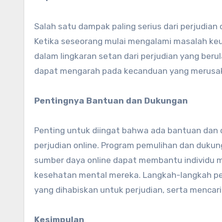
Salah satu dampak paling serius dari perjudian
Ketika seseorang mulai mengalami masalah keu
dalam lingkaran setan dari perjudian yang ber
dapat mengarah pada kecanduan yang merusak d
Pentingnya Bantuan dan Dukungan
Penting untuk diingat bahwa ada bantuan dan 
perjudian online. Program pemulihan dan dukun
sumber daya online dapat membantu individu 
kesehatan mental mereka. Langkah-langkah p
yang dihabiskan untuk perjudian, serta mencar
Kesimpulan