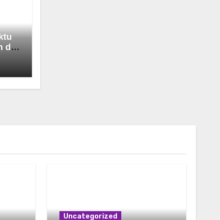
ktu
 di
Uncategorized