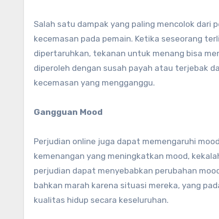
Salah satu dampak yang paling mencolok dari p
kecemasan pada pemain. Ketika seseorang terli
dipertaruhkan, tekanan untuk menang bisa men
diperoleh dengan susah payah atau terjebak d
kecemasan yang mengganggu.
Gangguan Mood
Perjudian online juga dapat memengaruhi mood
kemenangan yang meningkatkan mood, kekalah
perjudian dapat menyebabkan perubahan mood y
bahkan marah karena situasi mereka, yang pad
kualitas hidup secara keseluruhan.