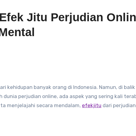
fek Jitu Perjudian Onli
Mental
ari kehidupan banyak orang di Indonesia. Namun, di balik 
unia perjudian online, ada aspek yang sering kali tera
ita menjelajahi secara mendalam,
efekjitu
dari perjudian