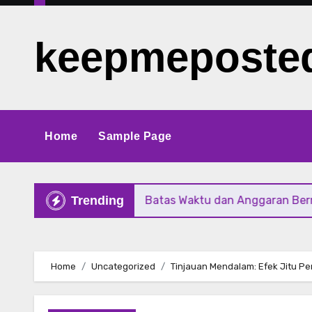
Skip
to
keepmeposte
content
Home
Sample Page
Trending
eplay
Menetapkan Batas Waktu dan Anggaran Bermain di
Home
Uncategorized
Tinjauan Mendalam: Efek Jitu Pe