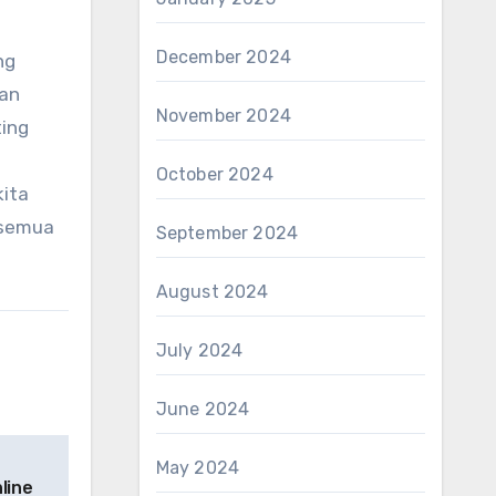
December 2024
ng
dan
November 2024
ting
October 2024
kita
 semua
September 2024
August 2024
July 2024
June 2024
May 2024
line