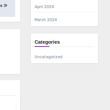
es
April 2024
March 2024
Categories
Uncategorized