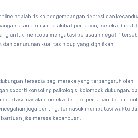
 online adalah risiko pengembangan depresi dan kecandu
angan atau emosional akibat perjudian, mereka dapat t
ulang untuk mencoba mengatasi perasaan negatif tersebu
an penurunan kualitas hidup yang signifikan.
dukungan tersedia bagi mereka yang terpengaruh oleh
gan seperti konseling psikologis, kelompok dukungan, d
mengatasi masalah mereka dengan perjudian dan memul
encegahan juga penting, termasuk membatasi waktu da
i bantuan jika merasa kecanduan.