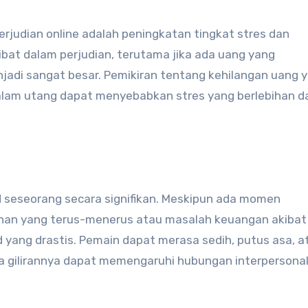
erjudian online adalah peningkatan tingkat stres dan
bat dalam perjudian, terutama jika ada uang yang
jadi sangat besar. Pemikiran tentang kehilangan uang 
alam utang dapat menyebabkan stres yang berlebihan d
 seseorang secara signifikan. Meskipun ada momen
an yang terus-menerus atau masalah keuangan akibat
ang drastis. Pemain dapat merasa sedih, putus asa, a
a gilirannya dapat memengaruhi hubungan interpersona