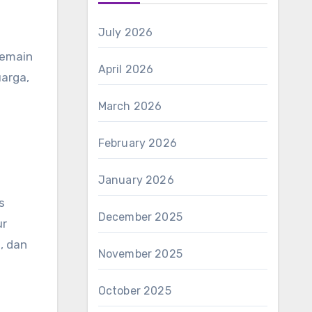
July 2026
pemain
April 2026
arga,
n
March 2026
February 2026
January 2026
s
December 2025
ur
, dan
November 2025
October 2025