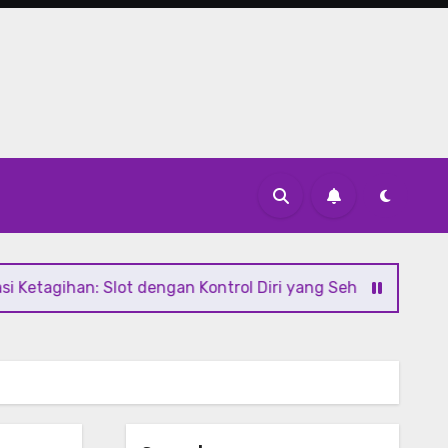
ihan: Slot dengan Kontrol Diri yang Sehat
Perbandingan