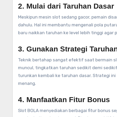
2. Mulai dari Taruhan Dasar
Meskipun mesin slot sedang gacor, pemain disa
dahulu. Hal ini membantu mengenali pola putara
baru naikkan taruhan ke level lebih tinggi aga
3. Gunakan Strategi Taruha
Teknik bertahap sangat efektif saat bermain s
muncul, tingkatkan taruhan sedikit demi sedikit
turunkan kembali ke taruhan dasar. Strategi 
menang.
4. Manfaatkan Fitur Bonus
Slot BOLA menyediakan berbagai fitur bonus seper