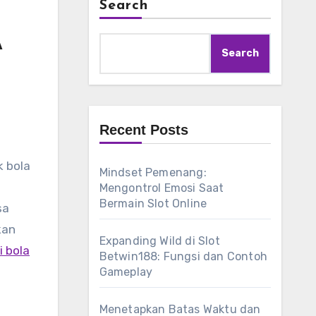
Search
A
Search
Recent Posts
k bola
Mindset Pemenang:
Mengontrol Emosi Saat
Bermain Slot Online
sa
kan
Expanding Wild di Slot
i bola
Betwin188: Fungsi dan Contoh
Gameplay
Menetapkan Batas Waktu dan