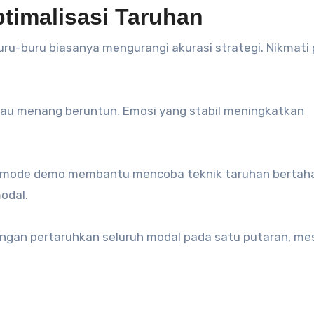
timalisasi Taruhan
uru-buru biasanya mengurangi akurasi strategi. Nikmati
atau menang beruntun. Emosi yang stabil meningkatkan
u, mode demo membantu mencoba teknik taruhan bertah
odal.
angan pertaruhkan seluruh modal pada satu putaran, me