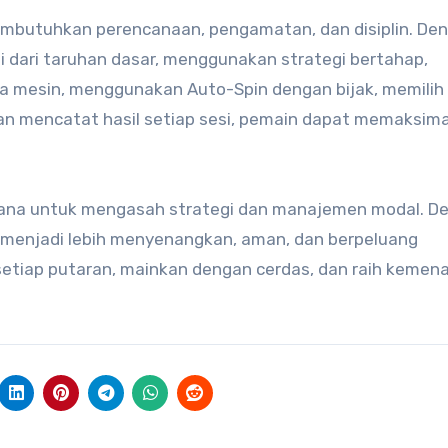
embutuhkan perencanaan, pengamatan, dan disiplin. De
dari taruhan dasar, menggunakan strategi bertahap,
 mesin, menggunakan Auto-Spin dengan bijak, memilih 
an mencatat hasil setiap sesi, pemain dapat memaksim
arana untuk mengasah strategi dan manajemen modal. D
n menjadi lebih menyenangkan, aman, dan berpeluang
setiap putaran, mainkan dengan cerdas, dan raih kemen