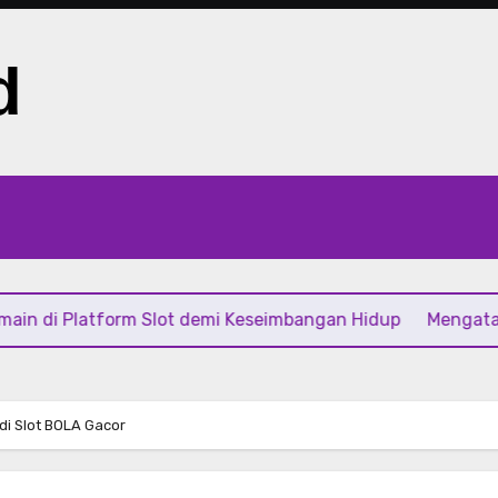
d
Platform Slot demi Keseimbangan Hidup
Mengatasi Ketag
di Slot BOLA Gacor