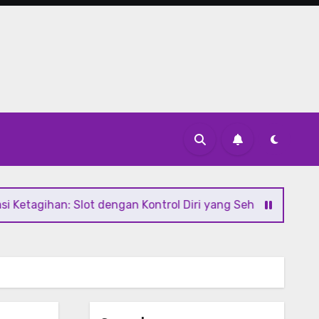
ihan: Slot dengan Kontrol Diri yang Sehat
Perbandingan 