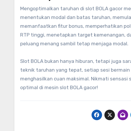
Mengoptimalkan taruhan di slot BOLA gacor m
menentukan modal dan batas taruhan, memulai 
memanfaatkan fitur bonus, memperhatikan pola
RTP tinggi, menetapkan target kemenangan, d
peluang menang sambil tetap menjaga modal.
Slot BOLA bukan hanya hiburan, tetapi juga s
teknik taruhan yang tepat, setiap sesi bermai
menghasilkan cuan maksimal. Nikmati sensasi 
optimal di mesin slot BOLA gacor!