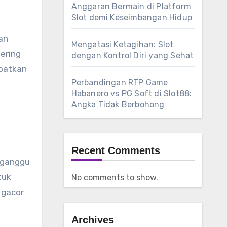
Anggaran Bermain di Platform
Slot demi Keseimbangan Hidup
an
Mengatasi Ketagihan: Slot
ering
dengan Kontrol Diri yang Sehat
apatkan
Perbandingan RTP Game
Habanero vs PG Soft di Slot88:
Angka Tidak Berbohong
Recent Comments
gganggu
tuk
No comments to show.
 gacor
Archives