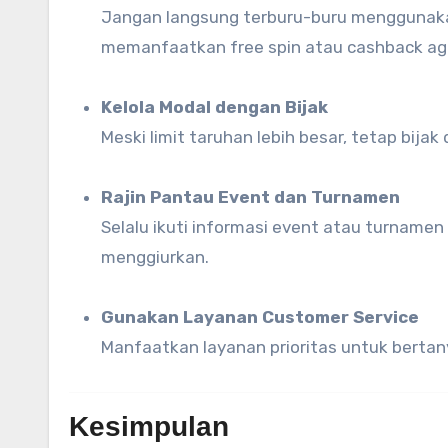
Jangan langsung terburu-buru menggunak
memanfaatkan free spin atau cashback ag
Kelola Modal dengan Bijak
Meski limit taruhan lebih besar, tetap bij
Rajin Pantau Event dan Turnamen
Selalu ikuti informasi event atau turnamen
menggiurkan.
Gunakan Layanan Customer Service
Manfaatkan layanan prioritas untuk bertany
Kesimpulan