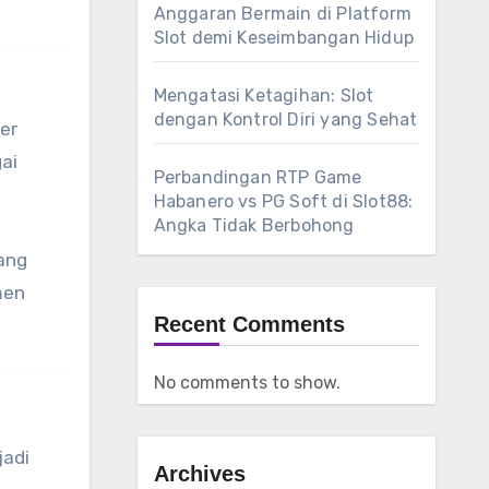
Anggaran Bermain di Platform
Slot demi Keseimbangan Hidup
Mengatasi Ketagihan: Slot
dengan Kontrol Diri yang Sehat
er
ai
Perbandingan RTP Game
Habanero vs PG Soft di Slot88:
Angka Tidak Berbohong
uang
men
Recent Comments
No comments to show.
jadi
Archives