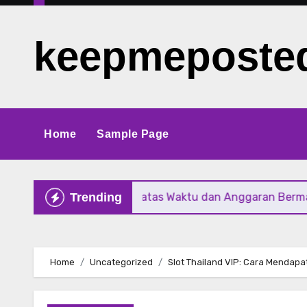
Skip
to
keepmeposte
content
Home
Sample Page
Trending
ay
Menetapkan Batas Waktu dan Anggaran Bermain di Pl
Home
Uncategorized
Slot Thailand VIP: Cara Mendap