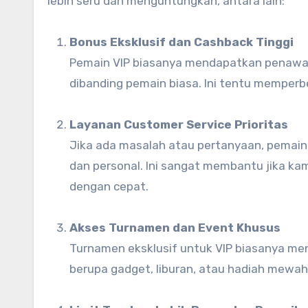
lebih seru dan menguntungkan, antara lain:
Bonus Eksklusif dan Cashback Tinggi
Pemain VIP biasanya mendapatkan penawara
dibanding pemain biasa. Ini tentu memper
Layanan Customer Service Prioritas
Jika ada masalah atau pertanyaan, pemain 
dan personal. Ini sangat membantu jika ka
dengan cepat.
Akses Turnamen dan Event Khusus
Turnamen eksklusif untuk VIP biasanya men
berupa gadget, liburan, atau hadiah mewah 