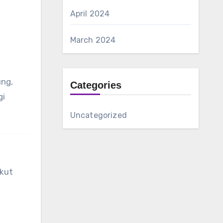
April 2024
March 2024
ung,
Categories
gi
Uncategorized
ikut