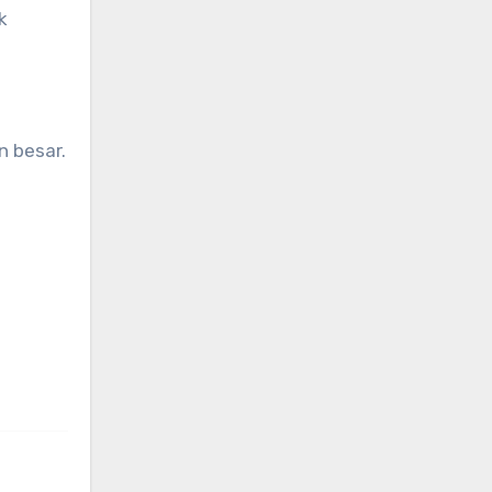
k
n besar.