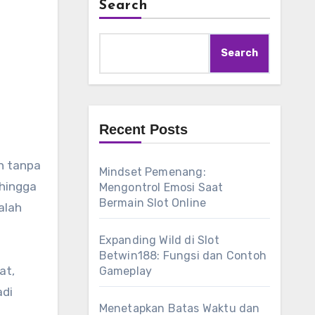
Search
Search
Recent Posts
Mindset Pemenang:
 hingga
Mengontrol Emosi Saat
Bermain Slot Online
alah
Expanding Wild di Slot
Betwin188: Fungsi dan Contoh
at,
Gameplay
adi
Menetapkan Batas Waktu dan