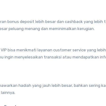
n bonus deposit lebih besar dan cashback yang lebih t
besar peluang menang dan meminimalkan kerugian.
VIP bisa menikmati layanan customer service yang lebi
mu ingin menyelesaikan transaksi atau mendapatkan inf
awarkan hadiah yang jauh lebih besar, bahkan sering kal
lainnya.