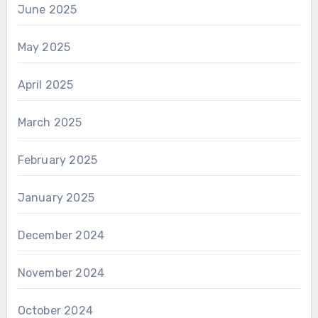
June 2025
May 2025
April 2025
March 2025
February 2025
January 2025
December 2024
November 2024
October 2024