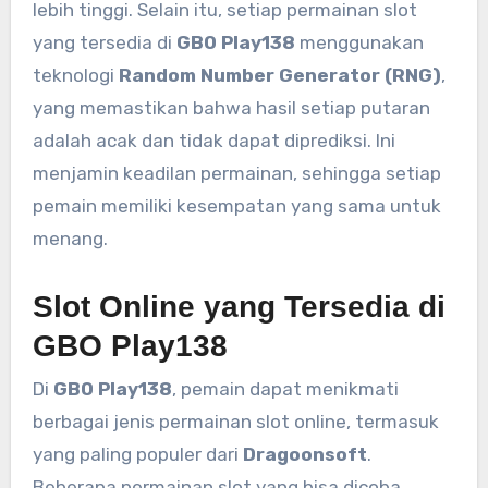
lebih tinggi. Selain itu, setiap permainan slot
yang tersedia di
GBO Play138
menggunakan
teknologi
Random Number Generator (RNG)
,
yang memastikan bahwa hasil setiap putaran
adalah acak dan tidak dapat diprediksi. Ini
menjamin keadilan permainan, sehingga setiap
pemain memiliki kesempatan yang sama untuk
menang.
Slot Online yang Tersedia di
GBO Play138
Di
GBO Play138
, pemain dapat menikmati
berbagai jenis permainan slot online, termasuk
yang paling populer dari
Dragoonsoft
.
Beberapa permainan slot yang bisa dicoba