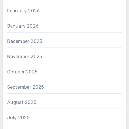
February 2026
January 2026
December 2025
November 2025
October 2025
September 2025
August 2025
July 2025