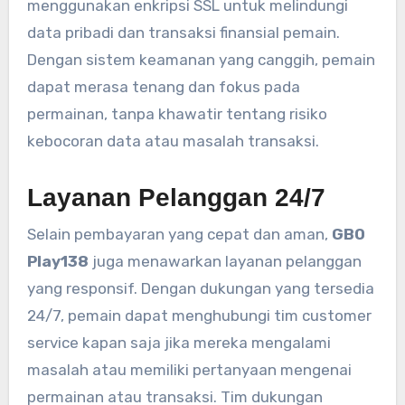
menggunakan enkripsi SSL untuk melindungi
data pribadi dan transaksi finansial pemain.
Dengan sistem keamanan yang canggih, pemain
dapat merasa tenang dan fokus pada
permainan, tanpa khawatir tentang risiko
kebocoran data atau masalah transaksi.
Layanan Pelanggan 24/7
Selain pembayaran yang cepat dan aman,
GBO
Play138
juga menawarkan layanan pelanggan
yang responsif. Dengan dukungan yang tersedia
24/7, pemain dapat menghubungi tim customer
service kapan saja jika mereka mengalami
masalah atau memiliki pertanyaan mengenai
permainan atau transaksi. Tim dukungan