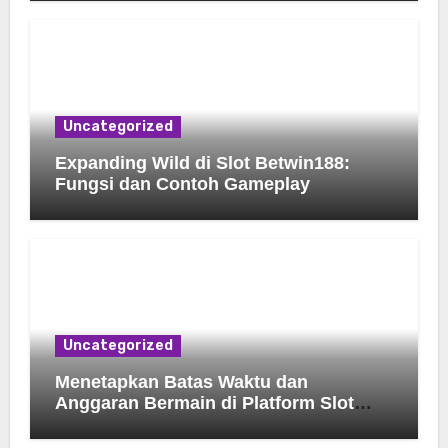
Uncategorized
Expanding Wild di Slot Betwin188:
Fungsi dan Contoh Gameplay
Uncategorized
Menetapkan Batas Waktu dan
Anggaran Bermain di Platform Slot
demi Keseimbangan Hidup