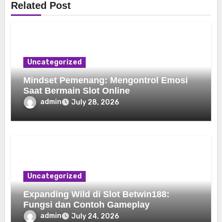
Related Post
Uncategorized
Mindset Pemenang: Mengontrol Emosi
Saat Bermain Slot Online
admin
July 28, 2026
Uncategorized
Expanding Wild di Slot Betwin188:
Fungsi dan Contoh Gameplay
admin
July 24, 2026