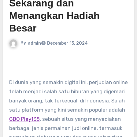
Sekarang dan
Menangkan Hadiah
Besar
By
admin
December 15, 2024
Di dunia yang semakin digital ini, perjudian online
telah menjadi salah satu hiburan yang digemari
banyak orang, tak terkecuali di Indonesia. Salah
satu platform yang kini semakin populer adalah
GBO Play138
, sebuah situs yang menyediakan
berbagai jenis permainan judi online, termasuk