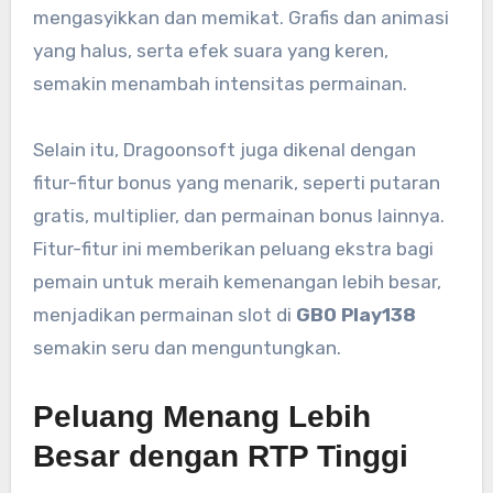
mengasyikkan dan memikat. Grafis dan animasi
yang halus, serta efek suara yang keren,
semakin menambah intensitas permainan.
Selain itu, Dragoonsoft juga dikenal dengan
fitur-fitur bonus yang menarik, seperti putaran
gratis, multiplier, dan permainan bonus lainnya.
Fitur-fitur ini memberikan peluang ekstra bagi
pemain untuk meraih kemenangan lebih besar,
menjadikan permainan slot di
GBO Play138
semakin seru dan menguntungkan.
Peluang Menang Lebih
Besar dengan RTP Tinggi