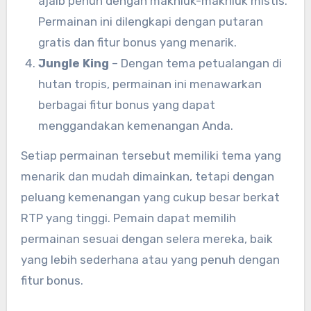
ajaib penuh dengan makhluk-makhluk mistis.
Permainan ini dilengkapi dengan putaran
gratis dan fitur bonus yang menarik.
Jungle King
– Dengan tema petualangan di
hutan tropis, permainan ini menawarkan
berbagai fitur bonus yang dapat
menggandakan kemenangan Anda.
Setiap permainan tersebut memiliki tema yang
menarik dan mudah dimainkan, tetapi dengan
peluang kemenangan yang cukup besar berkat
RTP yang tinggi. Pemain dapat memilih
permainan sesuai dengan selera mereka, baik
yang lebih sederhana atau yang penuh dengan
fitur bonus.