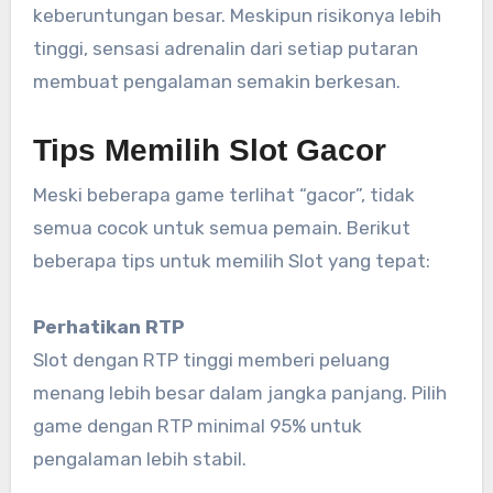
keberuntungan besar. Meskipun risikonya lebih
tinggi, sensasi adrenalin dari setiap putaran
membuat pengalaman semakin berkesan.
Tips Memilih Slot Gacor
Meski beberapa game terlihat “gacor”, tidak
semua cocok untuk semua pemain. Berikut
beberapa tips untuk memilih Slot yang tepat:
Perhatikan RTP
Slot dengan RTP tinggi memberi peluang
menang lebih besar dalam jangka panjang. Pilih
game dengan RTP minimal 95% untuk
pengalaman lebih stabil.