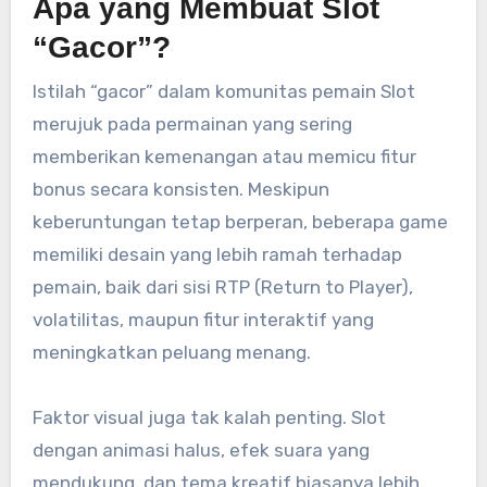
Apa yang Membuat Slot
“Gacor”?
Istilah “gacor” dalam komunitas pemain Slot
merujuk pada permainan yang sering
memberikan kemenangan atau memicu fitur
bonus secara konsisten. Meskipun
keberuntungan tetap berperan, beberapa game
memiliki desain yang lebih ramah terhadap
pemain, baik dari sisi RTP (Return to Player),
volatilitas, maupun fitur interaktif yang
meningkatkan peluang menang.
Faktor visual juga tak kalah penting. Slot
dengan animasi halus, efek suara yang
mendukung, dan tema kreatif biasanya lebih