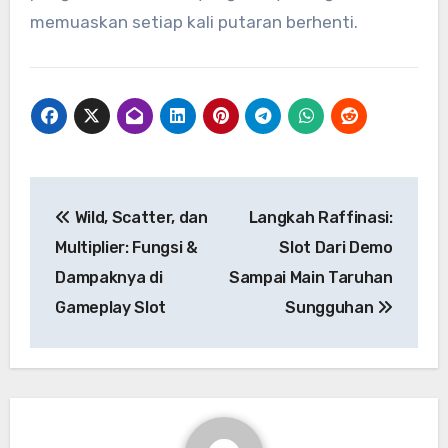
memuaskan setiap kali putaran berhenti.
Post
Wild, Scatter, dan
Langkah Raffinasi:
navigation
Multiplier: Fungsi &
Slot Dari Demo
Dampaknya di
Sampai Main Taruhan
Gameplay Slot
Sungguhan