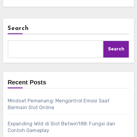
Search
Search
Recent Posts
Mindset Pemenang: Mengontrol Emosi Saat
Bermain Slot Online
Expanding Wild di Slot Betwin188: Fungsi dan
Contoh Gameplay