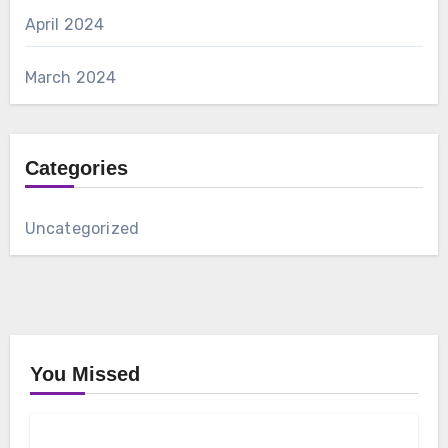
April 2024
March 2024
Categories
Uncategorized
You Missed