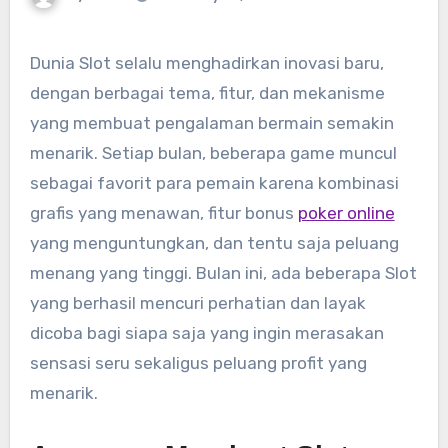
Dunia Slot selalu menghadirkan inovasi baru,
dengan berbagai tema, fitur, dan mekanisme
yang membuat pengalaman bermain semakin
menarik. Setiap bulan, beberapa game muncul
sebagai favorit para pemain karena kombinasi
grafis yang menawan, fitur bonus
poker online
yang menguntungkan, dan tentu saja peluang
menang yang tinggi. Bulan ini, ada beberapa Slot
yang berhasil mencuri perhatian dan layak
dicoba bagi siapa saja yang ingin merasakan
sensasi seru sekaligus peluang profit yang
menarik.