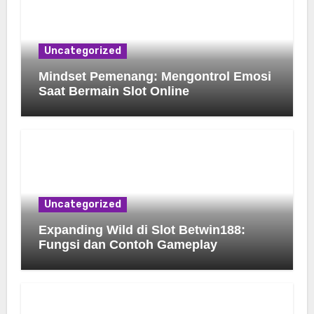
Uncategorized
Mindset Pemenang: Mengontrol Emosi
Saat Bermain Slot Online
Uncategorized
Expanding Wild di Slot Betwin188:
Fungsi dan Contoh Gameplay