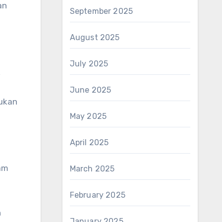
an
September 2025
August 2025
July 2025
k
June 2025
kukan
May 2025
April 2025
lam
March 2025
February 2025
n
January 2025