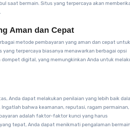
ul saat bermain. Situs yang terpercaya akan memberik
.
ng Aman dan Cepat
 berbagai metode pembayaran yang aman dan cepat untu
us yang terpercaya biasanya menawarkan berbagai opsi
ga dompet digital, yang memungkinkan Anda untuk mela
tas, Anda dapat melakukan penilaian yang lebih baik da
n. Ingatlah bahwa keamanan, reputasi, ragam permainan,
ayaran adalah faktor-faktor kunci yang harus
t yang tepat, Anda dapat menikmati pengalaman bermai