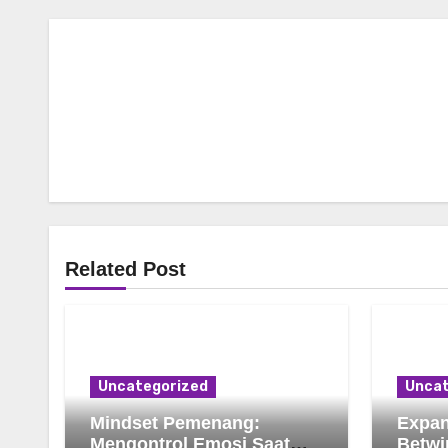
Related Post
Uncategorized
Uncat
Mindset Pemenang:
Expan
Mengontrol Emosi Saat
Betwi