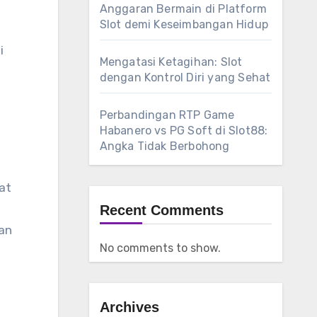
Anggaran Bermain di Platform
Slot demi Keseimbangan Hidup
i
Mengatasi Ketagihan: Slot
dengan Kontrol Diri yang Sehat
Perbandingan RTP Game
Habanero vs PG Soft di Slot88:
Angka Tidak Berbohong
at
Recent Comments
kan
No comments to show.
Archives