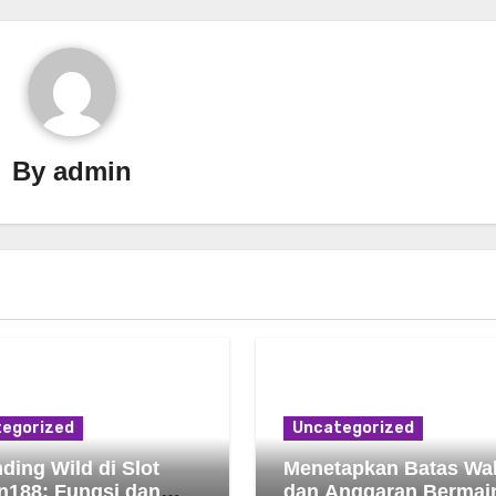
By
admin
egorized
Uncategorized
ding Wild di Slot
Menetapkan Batas Wa
n188: Fungsi dan
dan Anggaran Bermain