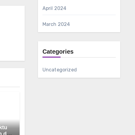
April 2024
March 2024
Categories
Uncategorized
ktu
 di