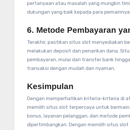
pertanyaan atau masalah yang mungkin timb
dukungan yang baik kepada para pemainnya
6. Metode Pembayaran ya
Terakhir, pastikan situs slot menyediakan
melakukan deposit dan penarikan dana. Sit
pembayaran, mulai dari transfer bank hing
transaksi dengan mudah dan nyaman.
Kesimpulan
Dengan memperhatikan kriteria-kriteria di a
memilih situs slot terpercaya untuk bermai
bonus, layanan pelanggan, dan metode pemb
dipertimbangkan. Dengan memilih situs slo