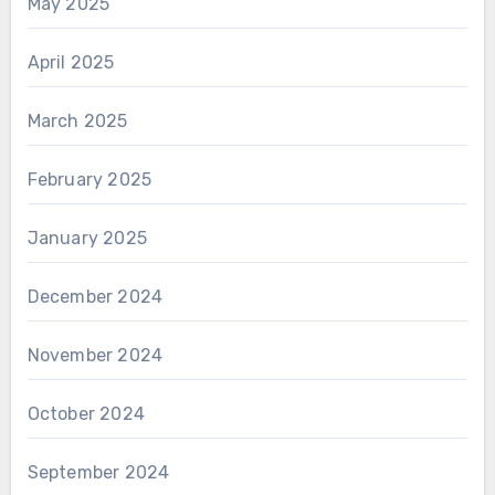
May 2025
April 2025
March 2025
February 2025
January 2025
December 2024
November 2024
October 2024
September 2024