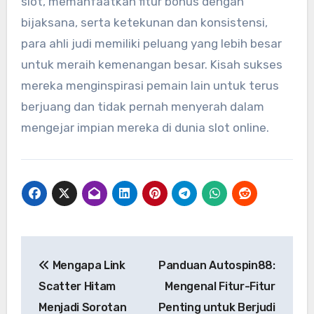
slot, memanfaatkan fitur bonus dengan
bijaksana, serta ketekunan dan konsistensi,
para ahli judi memiliki peluang yang lebih besar
untuk meraih kemenangan besar. Kisah sukses
mereka menginspirasi pemain lain untuk terus
berjuang dan tidak pernah menyerah dalam
mengejar impian mereka di dunia slot online.
Post
Mengapa Link
Panduan Autospin88:
navigation
Scatter Hitam
Mengenal Fitur-Fitur
Menjadi Sorotan
Penting untuk Berjudi