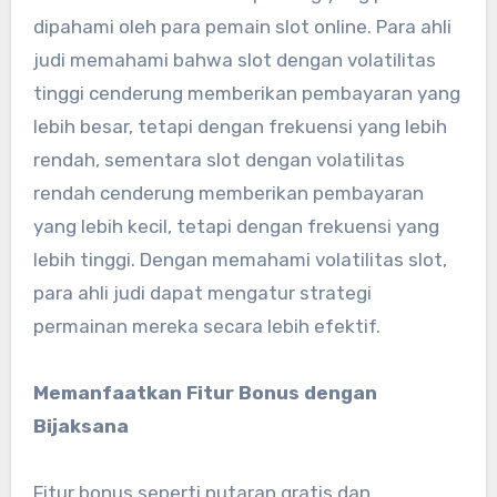
dipahami oleh para pemain slot online. Para ahli
judi memahami bahwa slot dengan volatilitas
tinggi cenderung memberikan pembayaran yang
lebih besar, tetapi dengan frekuensi yang lebih
rendah, sementara slot dengan volatilitas
rendah cenderung memberikan pembayaran
yang lebih kecil, tetapi dengan frekuensi yang
lebih tinggi. Dengan memahami volatilitas slot,
para ahli judi dapat mengatur strategi
permainan mereka secara lebih efektif.
Memanfaatkan Fitur Bonus dengan
Bijaksana
Fitur bonus seperti putaran gratis dan