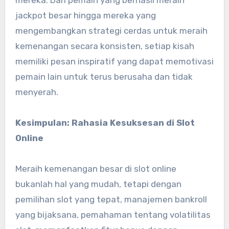
mereka. Dari pemain yang berhasil meraih
jackpot besar hingga mereka yang
mengembangkan strategi cerdas untuk meraih
kemenangan secara konsisten, setiap kisah
memiliki pesan inspiratif yang dapat memotivasi
pemain lain untuk terus berusaha dan tidak
menyerah.
Kesimpulan: Rahasia Kesuksesan di Slot
Online
Meraih kemenangan besar di slot online
bukanlah hal yang mudah, tetapi dengan
pemilihan slot yang tepat, manajemen bankroll
yang bijaksana, pemahaman tentang volatilitas