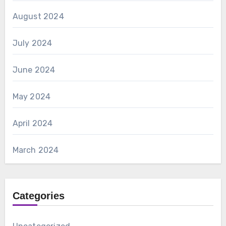
August 2024
July 2024
June 2024
May 2024
April 2024
March 2024
Categories