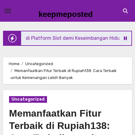
Skip
to
keepmeposted
content
in di Platform Slot demi Keseimbangan Hidup
Mengatasi
Home
Uncategorized
Memanfaatkan Fitur Terbaik di Rupiah138: Cara Terbaik
untuk Kemenangan Lebih Banyak
Uncategorized
Memanfaatkan Fitur
Terbaik di Rupiah138: