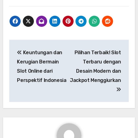
Post
Keuntungan dan
Pilihan Terbaik! Slot
navigation
Kerugian Bermain
Terbaru dengan
Slot Online dari
Desain Modern dan
Perspektif Indonesia
Jackpot Menggiurkan