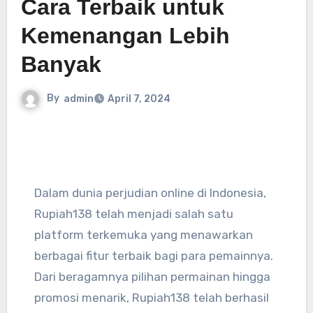
Cara Terbaik untuk
Kemenangan Lebih
Banyak
By
admin
April 7, 2024
Dalam dunia perjudian online di Indonesia,
Rupiah138 telah menjadi salah satu
platform terkemuka yang menawarkan
berbagai fitur terbaik bagi para pemainnya.
Dari beragamnya pilihan permainan hingga
promosi menarik, Rupiah138 telah berhasil