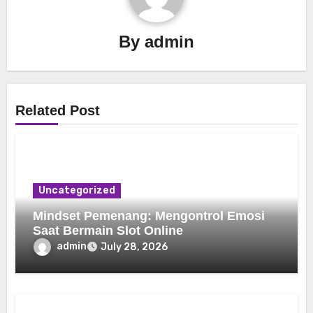
By
admin
Related Post
Uncategorized
Mindset Pemenang: Mengontrol Emosi
Saat Bermain Slot Online
admin
July 28, 2026