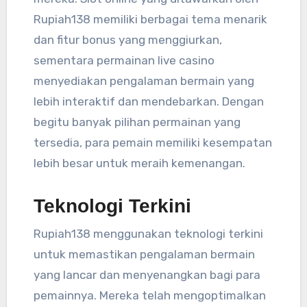
Rupiah138 memiliki berbagai tema menarik
dan fitur bonus yang menggiurkan,
sementara permainan live casino
menyediakan pengalaman bermain yang
lebih interaktif dan mendebarkan. Dengan
begitu banyak pilihan permainan yang
tersedia, para pemain memiliki kesempatan
lebih besar untuk meraih kemenangan.
Teknologi Terkini
Rupiah138 menggunakan teknologi terkini
untuk memastikan pengalaman bermain
yang lancar dan menyenangkan bagi para
pemainnya. Mereka telah mengoptimalkan