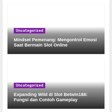
Uncategorized
Mindset Pemenang: Mengontrol Emosi
Saat Bermain Slot Online
Uncategorized
Expanding Wild di Slot Betwin188:
Fungsi dan Contoh Gameplay