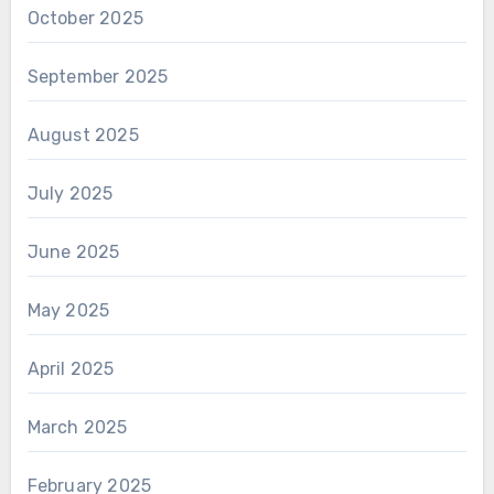
October 2025
September 2025
August 2025
July 2025
June 2025
May 2025
April 2025
March 2025
February 2025