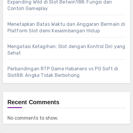
Expanding Wild di Slot Betwin188: Fungsi dan
Contoh Gameplay
Menetapkan Batas Waktu dan Anggaran Bermain di
Platform Slot demi Keseimbangan Hidup
Mengatasi Ketagihan: Slot dengan Kontrol Diri yang
Sehat
Perbandingan RTP Game Habanero vs PG Soft di
Slot88: Angka Tidak Berbohong
Recent Comments
No comments to show.