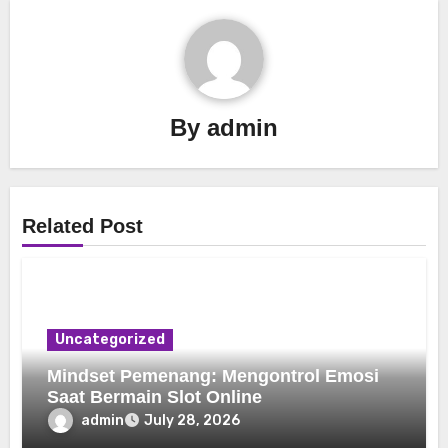
By
admin
Related Post
Uncategorized
Mindset Pemenang: Mengontrol Emosi
Saat Bermain Slot Online
admin
July 28, 2026