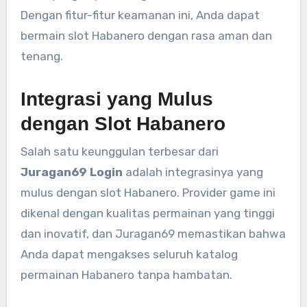
Dengan fitur-fitur keamanan ini, Anda dapat
bermain slot Habanero dengan rasa aman dan
tenang.
Integrasi yang Mulus
dengan Slot Habanero
Salah satu keunggulan terbesar dari
Juragan69 Login
adalah integrasinya yang
mulus dengan slot Habanero. Provider game ini
dikenal dengan kualitas permainan yang tinggi
dan inovatif, dan Juragan69 memastikan bahwa
Anda dapat mengakses seluruh katalog
permainan Habanero tanpa hambatan.