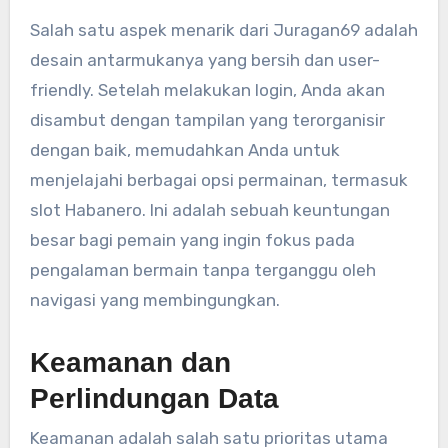
Salah satu aspek menarik dari Juragan69 adalah
desain antarmukanya yang bersih dan user-
friendly. Setelah melakukan login, Anda akan
disambut dengan tampilan yang terorganisir
dengan baik, memudahkan Anda untuk
menjelajahi berbagai opsi permainan, termasuk
slot Habanero. Ini adalah sebuah keuntungan
besar bagi pemain yang ingin fokus pada
pengalaman bermain tanpa terganggu oleh
navigasi yang membingungkan.
Keamanan dan
Perlindungan Data
Keamanan adalah salah satu prioritas utama