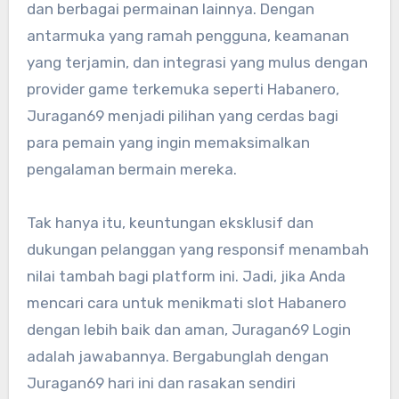
dan berbagai permainan lainnya. Dengan
antarmuka yang ramah pengguna, keamanan
yang terjamin, dan integrasi yang mulus dengan
provider game terkemuka seperti Habanero,
Juragan69 menjadi pilihan yang cerdas bagi
para pemain yang ingin memaksimalkan
pengalaman bermain mereka.
Tak hanya itu, keuntungan eksklusif dan
dukungan pelanggan yang responsif menambah
nilai tambah bagi platform ini. Jadi, jika Anda
mencari cara untuk menikmati slot Habanero
dengan lebih baik dan aman, Juragan69 Login
adalah jawabannya. Bergabunglah dengan
Juragan69 hari ini dan rasakan sendiri