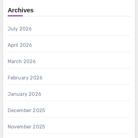
Archives
July 2026
April 2026
March 2026
February 2026
January 2026
December 2025
November 2025