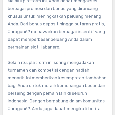
Melalui platform ini, Anda dapat mengakses
berbagai promosi dan bonus yang dirancang
khusus untuk meningkatkan peluang menang
Anda. Dari bonus deposit hingga putaran gratis,
Juragan69 menawarkan berbagai insentif yang
dapat memperbesar peluang Anda dalam
permainan slot Habanero.
Selain itu, platform ini sering mengadakan
turnamen dan kompetisi dengan hadiah
menarik. Ini memberikan kesempatan tambahan
bagi Anda untuk meraih kemenangan besar dan
bersaing dengan pemain lain di seluruh
Indonesia. Dengan bergabung dalam komunitas
Juragan69, Anda juga dapat mengikuti berita