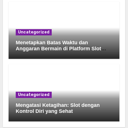
Uncategorized
Menetapkan Batas Waktu dan
Anggaran Bermain di Platform Slot
demi Keseimbangan Hidup
Uncategorized
Mengatasi Ketagihan: Slot dengan
Kontrol Diri yang Sehat