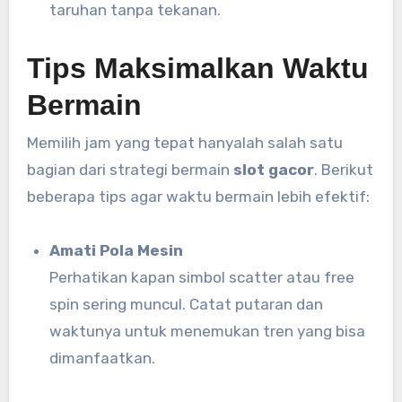
taruhan tanpa tekanan.
Tips Maksimalkan Waktu
Bermain
Memilih jam yang tepat hanyalah salah satu
bagian dari strategi bermain
slot gacor
. Berikut
beberapa tips agar waktu bermain lebih efektif:
Amati Pola Mesin
Perhatikan kapan simbol scatter atau free
spin sering muncul. Catat putaran dan
waktunya untuk menemukan tren yang bisa
dimanfaatkan.