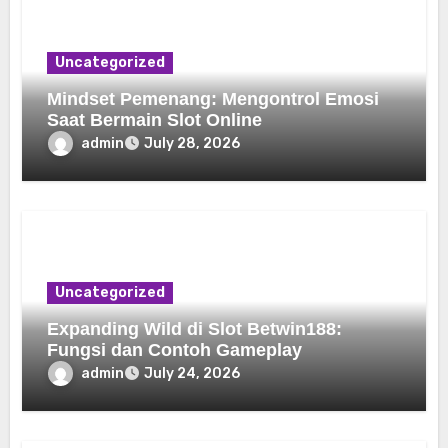
Uncategorized
Mindset Pemenang: Mengontrol Emosi
Saat Bermain Slot Online
admin
July 28, 2026
Uncategorized
Expanding Wild di Slot Betwin188:
Fungsi dan Contoh Gameplay
admin
July 24, 2026