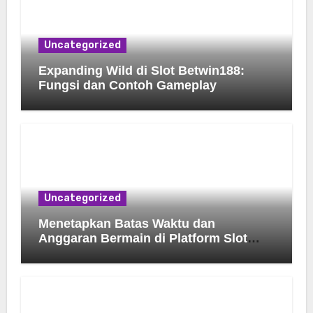
Uncategorized
Expanding Wild di Slot Betwin188:
Fungsi dan Contoh Gameplay
Uncategorized
Menetapkan Batas Waktu dan
Anggaran Bermain di Platform Slot
demi Keseimbangan Hidup