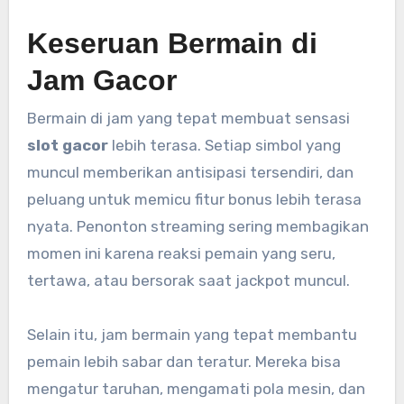
Keseruan Bermain di
Jam Gacor
Bermain di jam yang tepat membuat sensasi
slot gacor
lebih terasa. Setiap simbol yang
muncul memberikan antisipasi tersendiri, dan
peluang untuk memicu fitur bonus lebih terasa
nyata. Penonton streaming sering membagikan
momen ini karena reaksi pemain yang seru,
tertawa, atau bersorak saat jackpot muncul.
Selain itu, jam bermain yang tepat membantu
pemain lebih sabar dan teratur. Mereka bisa
mengatur taruhan, mengamati pola mesin, dan