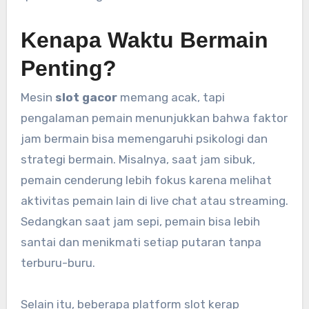
Kenapa Waktu Bermain
Penting?
Mesin
slot gacor
memang acak, tapi
pengalaman pemain menunjukkan bahwa faktor
jam bermain bisa memengaruhi psikologi dan
strategi bermain. Misalnya, saat jam sibuk,
pemain cenderung lebih fokus karena melihat
aktivitas pemain lain di live chat atau streaming.
Sedangkan saat jam sepi, pemain bisa lebih
santai dan menikmati setiap putaran tanpa
terburu-buru.
Selain itu, beberapa platform slot kerap