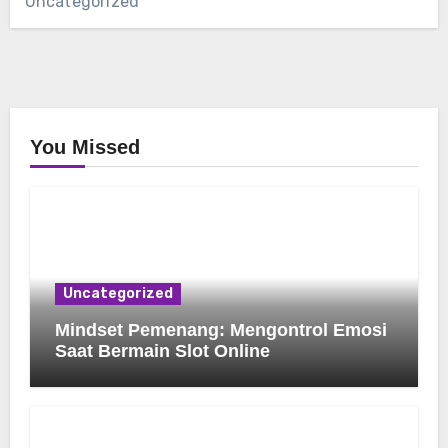
Uncategorized
You Missed
Uncategorized
Mindset Pemenang: Mengontrol Emosi
Saat Bermain Slot Online