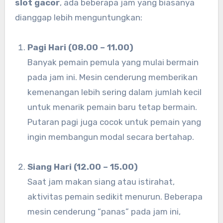
slot gacor
, ada beberapa jam yang biasanya
dianggap lebih menguntungkan:
Pagi Hari (08.00 – 11.00)
Banyak pemain pemula yang mulai bermain
pada jam ini. Mesin cenderung memberikan
kemenangan lebih sering dalam jumlah kecil
untuk menarik pemain baru tetap bermain.
Putaran pagi juga cocok untuk pemain yang
ingin membangun modal secara bertahap.
Siang Hari (12.00 – 15.00)
Saat jam makan siang atau istirahat,
aktivitas pemain sedikit menurun. Beberapa
mesin cenderung “panas” pada jam ini,