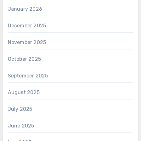
January 2026
December 2025
November 2025
October 2025
September 2025
August 2025
July 2025
June 2025