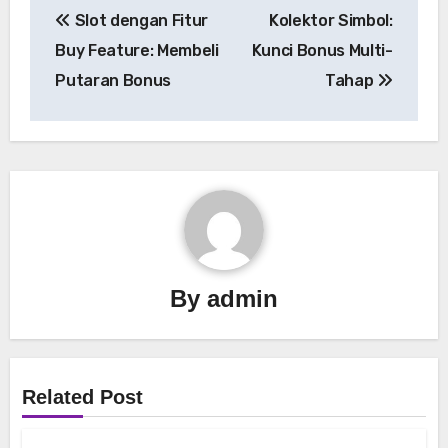
Slot dengan Fitur
Kolektor Simbol:
navigation
Buy Feature: Membeli
Kunci Bonus Multi-
Putaran Bonus
Tahap
By
admin
Related Post