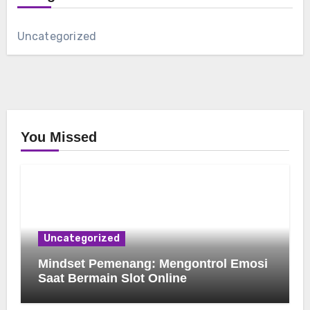
Uncategorized
You Missed
Uncategorized
Mindset Pemenang: Mengontrol Emosi
Saat Bermain Slot Online