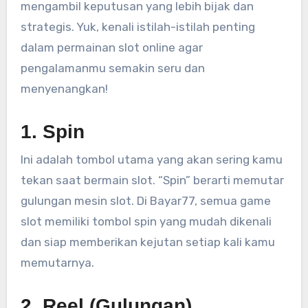
mengambil keputusan yang lebih bijak dan
strategis. Yuk, kenali istilah-istilah penting
dalam permainan slot online agar
pengalamanmu semakin seru dan
menyenangkan!
1.
Spin
Ini adalah tombol utama yang akan sering kamu
tekan saat bermain slot. “Spin” berarti memutar
gulungan mesin slot. Di Bayar77, semua game
slot memiliki tombol spin yang mudah dikenali
dan siap memberikan kejutan setiap kali kamu
memutarnya.
2.
Reel (Gulungan)