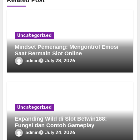
Uncategorized
Mindset Pemenang: Mengontrol Emosi
Saat Bermain Slot Online
admin
July 28, 2026
Uncategorized
Expanding Wild di Slot Betwin188:
Fungsi dan Contoh Gameplay
admin
July 24, 2026