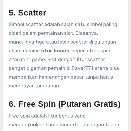
5.
Scatter
Simbol scatter adalah salah satu simbol paling
dicari dalam permainan slot. Biasanya,
munculnya tiga atau lebih scatter di gulungan
akan memicu
fitur bonus
, seperti free spin
atau mini game. Slot dengan fitur scatter
sangat digemari pemain di Bayar77 karena bisa
memberikan kemenangan besar tanpa harus
membayar tambahan.
6.
Free Spin (Putaran Gratis)
Free spin adalah fitur bonus yang
memungkinkan kamu memutar gulungan tanpa