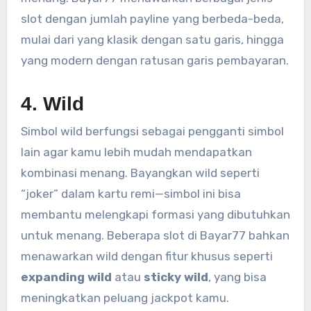
slot dengan jumlah payline yang berbeda-beda,
mulai dari yang klasik dengan satu garis, hingga
yang modern dengan ratusan garis pembayaran.
4.
Wild
Simbol wild berfungsi sebagai pengganti simbol
lain agar kamu lebih mudah mendapatkan
kombinasi menang. Bayangkan wild seperti
“joker” dalam kartu remi—simbol ini bisa
membantu melengkapi formasi yang dibutuhkan
untuk menang. Beberapa slot di Bayar77 bahkan
menawarkan wild dengan fitur khusus seperti
expanding wild
atau
sticky wild
, yang bisa
meningkatkan peluang jackpot kamu.