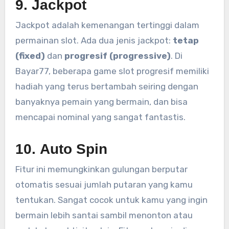
9.
Jackpot
Jackpot adalah kemenangan tertinggi dalam
permainan slot. Ada dua jenis jackpot:
tetap
(fixed)
dan
progresif (progressive)
. Di
Bayar77, beberapa game slot progresif memiliki
hadiah yang terus bertambah seiring dengan
banyaknya pemain yang bermain, dan bisa
mencapai nominal yang sangat fantastis.
10.
Auto Spin
Fitur ini memungkinkan gulungan berputar
otomatis sesuai jumlah putaran yang kamu
tentukan. Sangat cocok untuk kamu yang ingin
bermain lebih santai sambil menonton atau