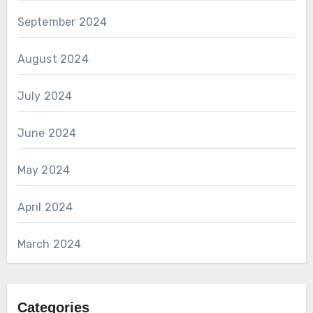
September 2024
August 2024
July 2024
June 2024
May 2024
April 2024
March 2024
Categories