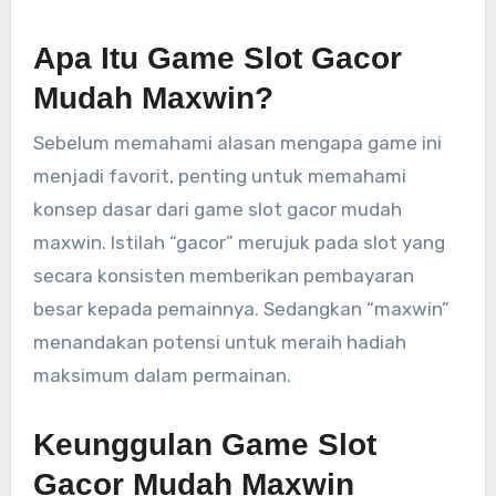
Apa Itu Game Slot Gacor
Mudah Maxwin?
Sebelum memahami alasan mengapa game ini
menjadi favorit, penting untuk memahami
konsep dasar dari game slot gacor mudah
maxwin. Istilah “gacor” merujuk pada slot yang
secara konsisten memberikan pembayaran
besar kepada pemainnya. Sedangkan “maxwin”
menandakan potensi untuk meraih hadiah
maksimum dalam permainan.
Keunggulan Game Slot
Gacor Mudah Maxwin