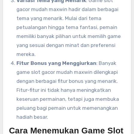
Variasi Tema yang Menarik
: Game slot
gacor mudah maxwin hadir dalam berbagai
tema yang menarik. Mulai dari tema
petualangan hingga tema fantasi, pemain
memiliki banyak pilihan untuk memilih game
yang sesuai dengan minat dan preferensi
mereka.
Fitur Bonus yang Menggiurkan
: Banyak
game slot gacor mudah maxwin dilengkapi
dengan berbagai fitur bonus yang menarik.
Fitur-fitur ini tidak hanya meningkatkan
keseruan permainan, tetapi juga membuka
peluang bagi pemain untuk memenangkan
hadiah besar.
Cara Menemukan Game Slot