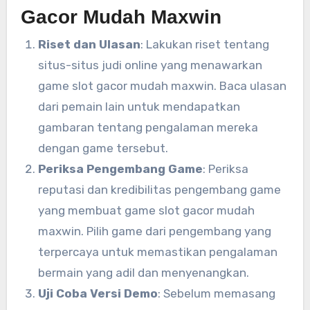
Gacor Mudah Maxwin
Riset dan Ulasan
: Lakukan riset tentang
situs-situs judi online yang menawarkan
game slot gacor mudah maxwin. Baca ulasan
dari pemain lain untuk mendapatkan
gambaran tentang pengalaman mereka
dengan game tersebut.
Periksa Pengembang Game
: Periksa
reputasi dan kredibilitas pengembang game
yang membuat game slot gacor mudah
maxwin. Pilih game dari pengembang yang
terpercaya untuk memastikan pengalaman
bermain yang adil dan menyenangkan.
Uji Coba Versi Demo
: Sebelum memasang