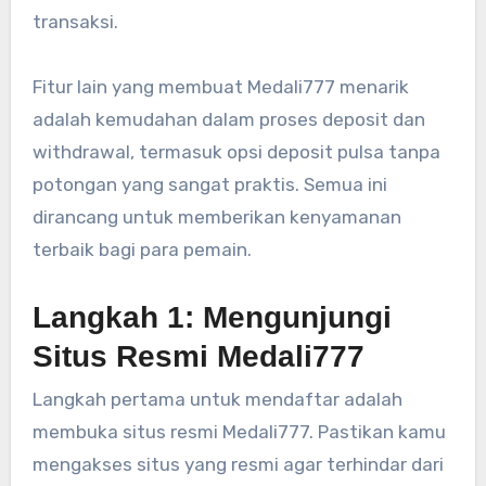
transaksi.
Fitur lain yang membuat Medali777 menarik
adalah kemudahan dalam proses deposit dan
withdrawal, termasuk opsi deposit pulsa tanpa
potongan yang sangat praktis. Semua ini
dirancang untuk memberikan kenyamanan
terbaik bagi para pemain.
Langkah 1: Mengunjungi
Situs Resmi Medali777
Langkah pertama untuk mendaftar adalah
membuka situs resmi Medali777. Pastikan kamu
mengakses situs yang resmi agar terhindar dari