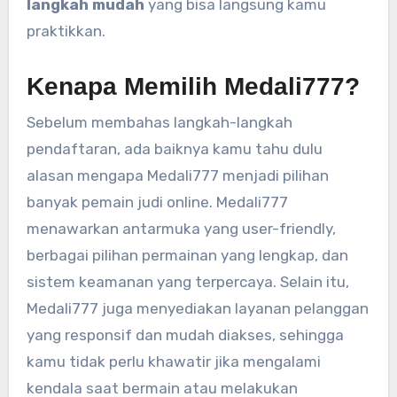
langkah mudah
yang bisa langsung kamu
praktikkan.
Kenapa Memilih Medali777?
Sebelum membahas langkah-langkah
pendaftaran, ada baiknya kamu tahu dulu
alasan mengapa Medali777 menjadi pilihan
banyak pemain judi online. Medali777
menawarkan antarmuka yang user-friendly,
berbagai pilihan permainan yang lengkap, dan
sistem keamanan yang terpercaya. Selain itu,
Medali777 juga menyediakan layanan pelanggan
yang responsif dan mudah diakses, sehingga
kamu tidak perlu khawatir jika mengalami
kendala saat bermain atau melakukan