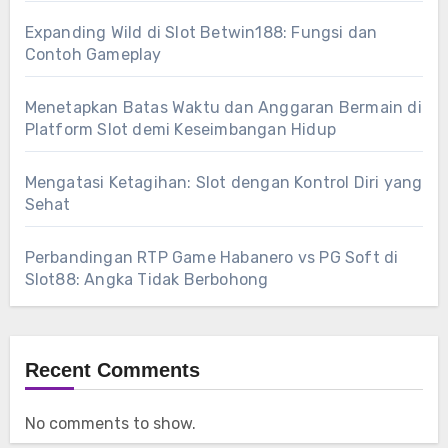
Expanding Wild di Slot Betwin188: Fungsi dan
Contoh Gameplay
Menetapkan Batas Waktu dan Anggaran Bermain di
Platform Slot demi Keseimbangan Hidup
Mengatasi Ketagihan: Slot dengan Kontrol Diri yang
Sehat
Perbandingan RTP Game Habanero vs PG Soft di
Slot88: Angka Tidak Berbohong
Recent Comments
No comments to show.