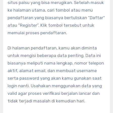
situs palsu yang bisa merugikan. Setelah masuk
ke halaman utama, cari tombol atau menu
pendaftaran yang biasanya bertuliskan “Daftar”
atau “Register”. Klik tombol tersebut untuk
memulai proses pendaftaran.
Di halaman pendaftaran, kamu akan diminta
untuk mengisi beberapa data penting. Data ini
biasanya meliputi nama lengkap, nomor telepon
aktif, alamat email, dan membuat username
serta password yang akan kamu gunakan saat
login nanti. Usahakan menggunakan data yang
valid agar proses verifikasi berjalan lancar dan
tidak terjadi masalah di kemudian hari.