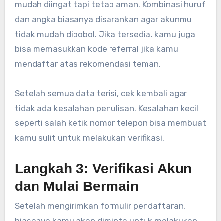
mudah diingat tapi tetap aman. Kombinasi huruf
dan angka biasanya disarankan agar akunmu
tidak mudah dibobol. Jika tersedia, kamu juga
bisa memasukkan kode referral jika kamu
mendaftar atas rekomendasi teman.
Setelah semua data terisi, cek kembali agar
tidak ada kesalahan penulisan. Kesalahan kecil
seperti salah ketik nomor telepon bisa membuat
kamu sulit untuk melakukan verifikasi.
Langkah 3: Verifikasi Akun
dan Mulai Bermain
Setelah mengirimkan formulir pendaftaran,
biasanya kamu akan diminta untuk melakukan