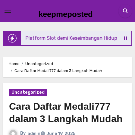
Skip
to
keepmeposted
content
di Platform Slot demi Keseimbangan Hidup
Mengatasi Ke
Home
Uncategorized
Cara Daftar Medali777 dalam 3 Langkah Mudah
Uncategorized
Cara Daftar Medali777
dalam 3 Langkah Mudah
By
admin
June 19, 2025