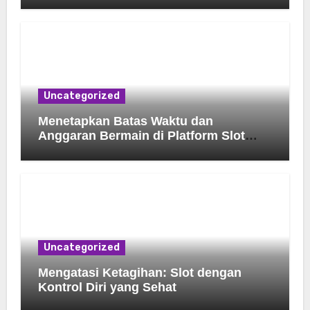
Uncategorized
Menetapkan Batas Waktu dan
Anggaran Bermain di Platform Slot
demi Keseimbangan Hidup
Uncategorized
Mengatasi Ketagihan: Slot dengan
Kontrol Diri yang Sehat